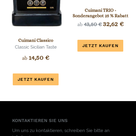
Cuimani TRIO -
Sonderangebot 25 % Rabatt
Sonderprei
32,62 €
Normaler
43,50 €
ab
Preis
Cuimani Classico
JETZT KAUFEN
Classic Sicilian Taste
Normaler
14,50 €
ab
Preis
JETZT KAUFEN
KONTAKTIEREN SIE UNS
Um uns zu kontaktieren, schreiben Sie bitte an