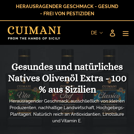
Direkt
HERAUSRAGENDER GESCHMACK - GESUND
zum
- FREI VON PESTIZIDEN
Inhalt
Einlogg
Gesundes und natürliches
Natives Olivenöl Extra - 100
% aus Sizilien
Herausragender Geschmack, ausschließlich von kleinen
Produzenten, nachhaltige Landwirtschaft, Hochgebirgs-
Plantagen. Natürlich reich an Antioxidantien, Linolsäure
und Vitamin E.