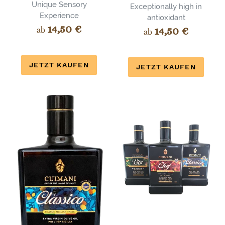
Unique Sensory
Exceptionally high in
Experience
antioxidant
Normaler
14,50 €
Normaler
14,50 €
ab
ab
Preis
Preis
JETZT KAUFEN
JETZT KAUFEN
Cuimani
Cuimani
Classico
TRIO
-
Sonderangebot
25
%
Rabatt